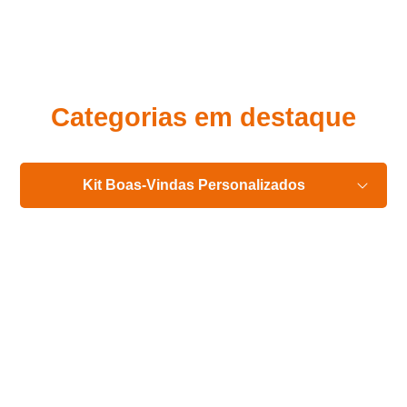
Eu concordo em receber comunicações.
A nossa empresa está comprometida a proteger e respeitar
sua privacidade, utilizaremos seus dados apenas para fins
de marketing. Você pode alterar suas preferências a
qualquer momento.
Categorias em destaque
Iniciar conversa
Kit Boas-Vindas Personalizados