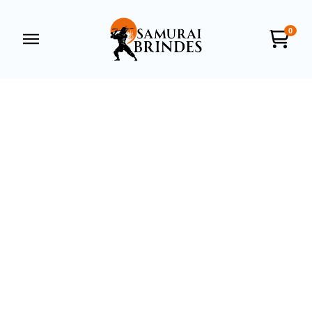
0
Samurai Brindes
online
+55