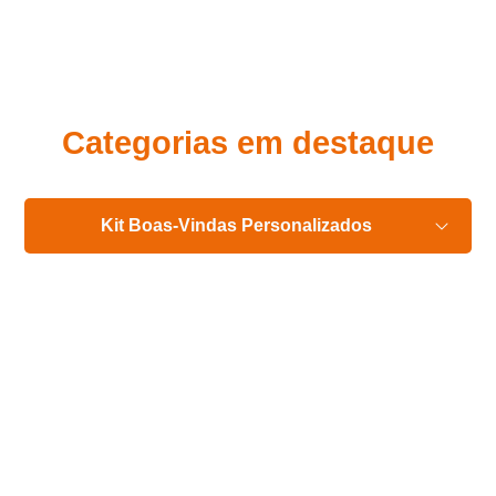
Eu concordo em receber comunicações.
A nossa empresa está comprometida a proteger e respeitar
sua privacidade, utilizaremos seus dados apenas para fins
de marketing. Você pode alterar suas preferências a
qualquer momento.
Categorias em destaque
Iniciar conversa
Kit Boas-Vindas Personalizados