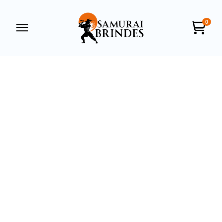
0
Samurai Brindes
online
+55