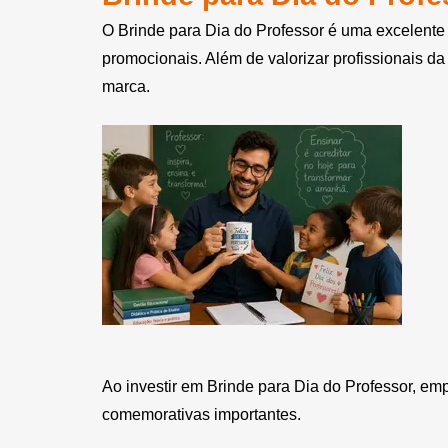
Bola Inflável Personalizada
O Brinde para Dia do Professor é uma excelente
promocionais. Além de valorizar profissionais d
Bola Montável Personalizada
marca.
Bola Plástica Personalizada
Bolacha de Chopp
Personalizada
Bolacha Personalizada
Bolas de EVA Personalizadas
Bolas de Vinil Personalizadas
Bolas Personalizadas
Bolha de Sabão Personalizada
Ao investir em Brinde para Dia do Professor, em
Bolinha Beach Tennis
comemorativas importantes.
Personalizada