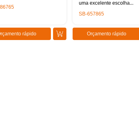
uma excelente escolha...
86765
SB-657865
rçamento rápido
Orçamento rápido
Samurai Brindes
online