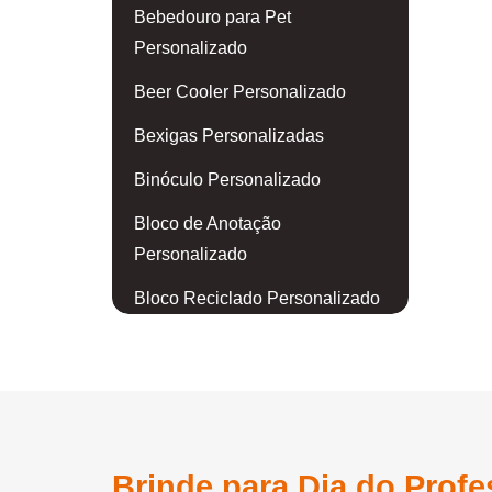
Bebedouro para Pet
Personalizado
Beer Cooler Personalizado
Bexigas Personalizadas
Binóculo Personalizado
Bloco de Anotação
Personalizado
Bloco Reciclado Personalizado
Blusa Personalizada
Body para Bebê Personalizado
Boia Personalizada
Bola de Golf Personalizada
Brinde para Dia do Profe