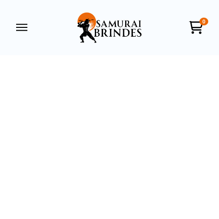
0
Samurai Brindes
online
+55