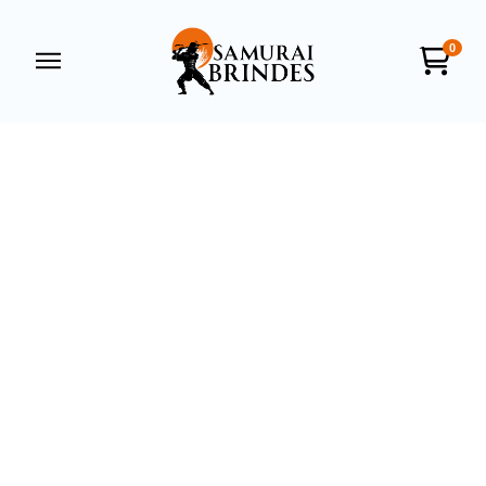
0
Samurai Brindes
online
+55