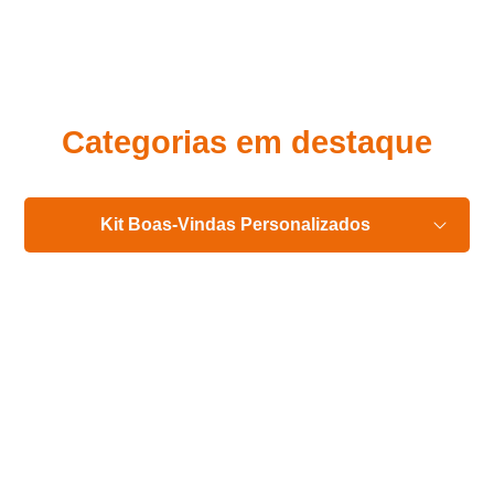
Eu concordo em receber comunicações.
A nossa empresa está comprometida a proteger e respeitar
sua privacidade, utilizaremos seus dados apenas para fins
de marketing. Você pode alterar suas preferências a
qualquer momento.
Categorias em destaque
Iniciar conversa
Kit Boas-Vindas Personalizados