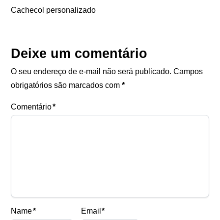
Cachecol personalizado
Eu concordo em receber comunicações.
A nossa empresa está comprometida a proteger e respeitar
sua privacidade, utilizaremos seus dados apenas para fins
de marketing. Você pode alterar suas preferências a
Deixe um comentário
qualquer momento.
O seu endereço de e-mail não será publicado.
Campos
obrigatórios são marcados com
*
Iniciar conversa
Comentário
*
Name
*
Email
*