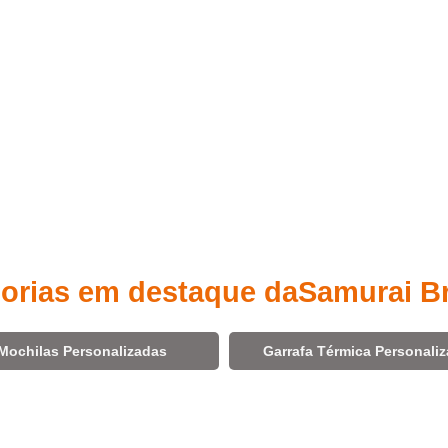
orias em destaque da
Samurai B
Mochilas Personalizadas
Garrafa Térmica Personali