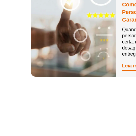
Como
Pers
Garan
Quand
person
certa:
desag
entre
Leia 