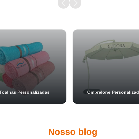
Samurai Brindes
online
Toalhas Personalizadas
Ombrelone Personaliza
Nosso blog