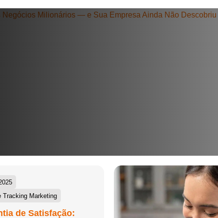
+55
Eu concordo em receber comunicações.
A nossa empresa está comprometida a proteger e respeitar sua
privacidade, utilizaremos seus dados apenas para fins de
marketing. Você pode alterar suas preferências a qualquer
momento.
Iniciar conversa
2025
 Tracking Marketing
tia de Satisfação: