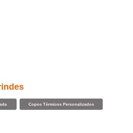
rindes
zada
Copos Térmicos Personalizados