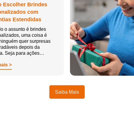
 Escolher Brindes
onalizados com
tias Estendidas
o o assunto é brindes
alizados, uma coisa é
 ninguém quer surpresas
radáveis depois da
ga. Seja para ações…
mais >
Saiba Mais