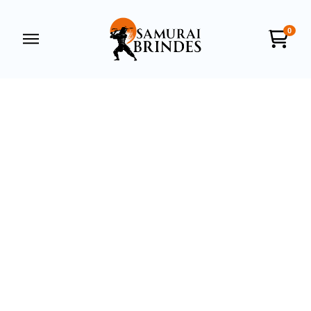
0
Samurai Brindes
online
+55