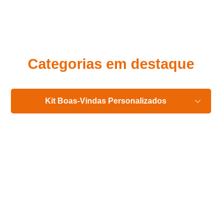
Eu concordo em receber comunicações.
A nossa empresa está comprometida a proteger e respeitar
sua privacidade, utilizaremos seus dados apenas para fins
de marketing. Você pode alterar suas preferências a
qualquer momento.
Categorias em destaque
Iniciar conversa
Kit Boas-Vindas Personalizados