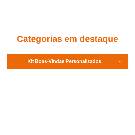
Eu concordo em receber comunicações.
A nossa empresa está comprometida a proteger e respeitar
sua privacidade, utilizaremos seus dados apenas para fins
de marketing. Você pode alterar suas preferências a
qualquer momento.
Categorias em destaque
Iniciar conversa
Kit Boas-Vindas Personalizados