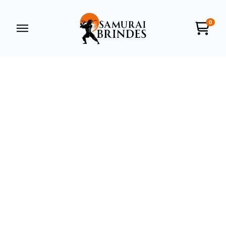
0
Samurai Brindes
online
+55