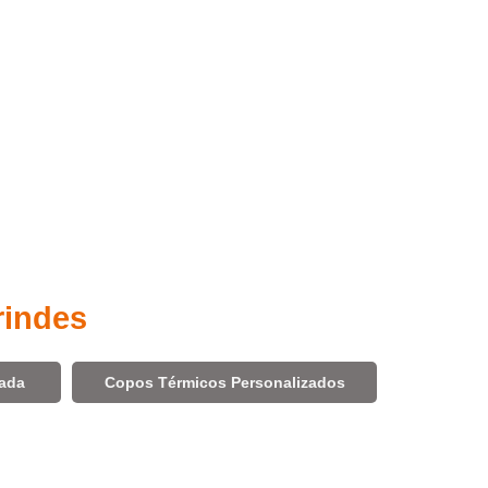
rindes
zada
Copos Térmicos Personalizados