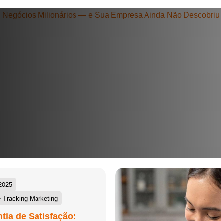
+55
Eu concordo em receber comunicações.
A nossa empresa está comprometida a proteger e respeitar sua
privacidade, utilizaremos seus dados apenas para fins de
marketing. Você pode alterar suas preferências a qualquer
momento.
Iniciar conversa
2025
 Tracking Marketing
tia de Satisfação: