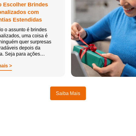
 Escolher Brindes
onalizados com
tias Estendidas
o o assunto é brindes
alizados, uma coisa é
 ninguém quer surpresas
radáveis depois da
ga. Seja para ações…
mais >
Saiba Mais