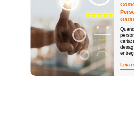
Como
Pers
Garan
Quand
person
certa:
desag
entre
Leia 