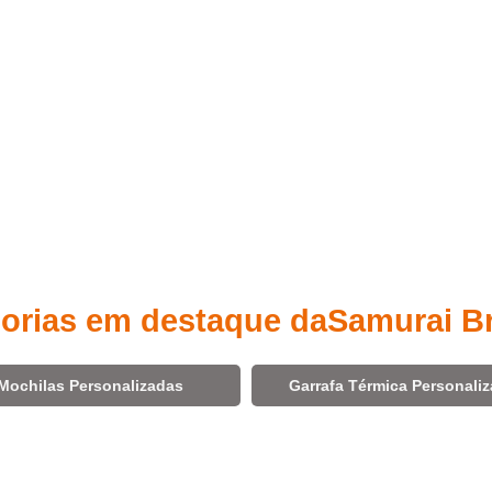
orias em destaque da
Samurai B
Mochilas Personalizadas
Garrafa Térmica Personali