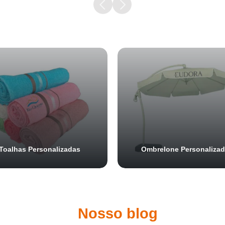
Samurai Brindes
online
Toalhas Personalizadas
Ombrelone Personaliza
Nosso blog