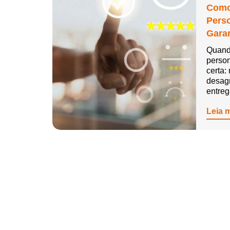
Como
Pers
Garan
Quand
person
certa:
desag
entre
Leia 