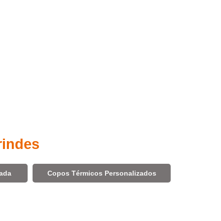
rindes
zada
Copos Térmicos Personalizados