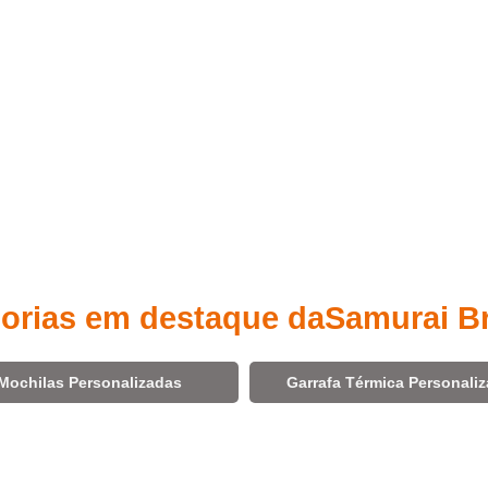
orias em destaque da
Samurai B
Mochilas Personalizadas
Garrafa Térmica Personali