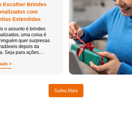
 Escolher Brindes
onalizados com
tias Estendidas
o o assunto é brindes
alizados, uma coisa é
 ninguém quer surpresas
radáveis depois da
ga. Seja para ações…
mais >
Saiba Mais