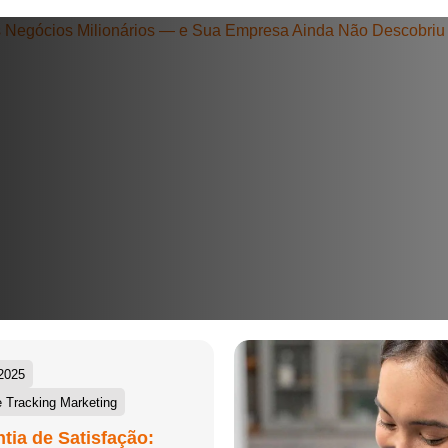
+55
Eu concordo em receber comunicações.
A nossa empresa está comprometida a proteger e respeitar sua
privacidade, utilizaremos seus dados apenas para fins de
marketing. Você pode alterar suas preferências a qualquer
momento.
Iniciar conversa
2025
 Tracking Marketing
tia de Satisfação: