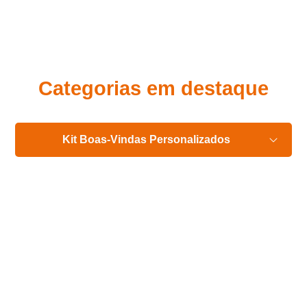
Eu concordo em receber comunicações.
A nossa empresa está comprometida a proteger e respeitar
sua privacidade, utilizaremos seus dados apenas para fins
de marketing. Você pode alterar suas preferências a
qualquer momento.
Categorias em destaque
Iniciar conversa
Kit Boas-Vindas Personalizados