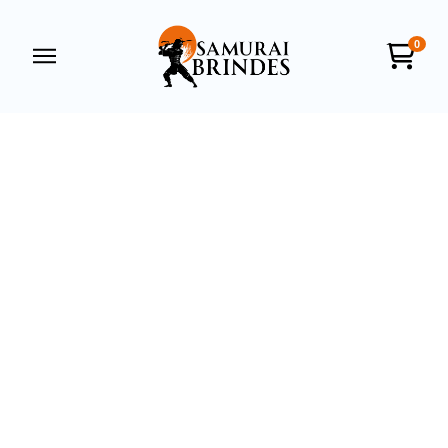
0
Samurai Brindes
online
+55