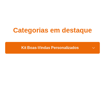
Eu concordo em receber comunicações.
A nossa empresa está comprometida a proteger e respeitar
sua privacidade, utilizaremos seus dados apenas para fins
de marketing. Você pode alterar suas preferências a
qualquer momento.
Categorias em destaque
Iniciar conversa
Kit Boas-Vindas Personalizados