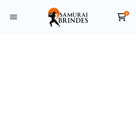
0
Samurai Brindes
online
+55