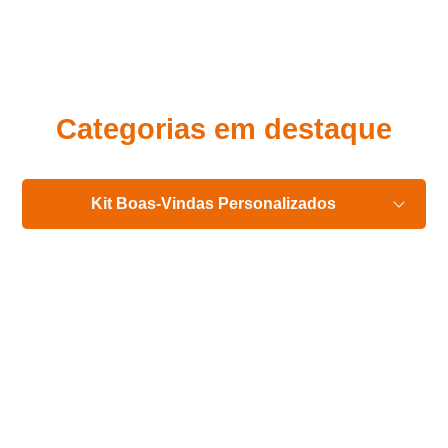
Eu concordo em receber comunicações.
A nossa empresa está comprometida a proteger e respeitar
sua privacidade, utilizaremos seus dados apenas para fins
de marketing. Você pode alterar suas preferências a
qualquer momento.
Categorias em destaque
Iniciar conversa
Kit Boas-Vindas Personalizados