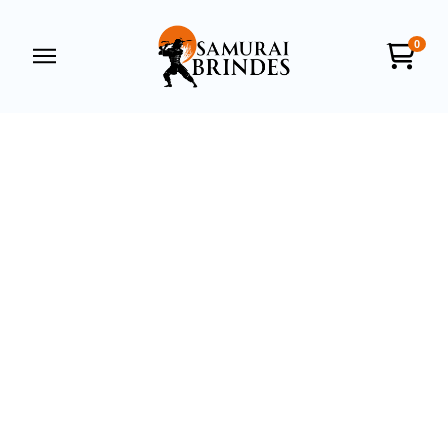
0
Samurai Brindes
online
+55