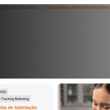
+55
Eu concordo em receber comunicações.
A nossa empresa está comprometida a proteger e respeitar sua
privacidade, utilizaremos seus dados apenas para fins de
marketing. Você pode alterar suas preferências a qualquer
momento.
Iniciar conversa
2025
 Tracking Marketing
tia de Satisfação: