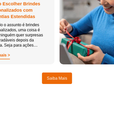
 Escolher Brindes
onalizados com
tias Estendidas
o o assunto é brindes
alizados, uma coisa é
 ninguém quer surpresas
radáveis depois da
ga. Seja para ações…
mais >
Saiba Mais