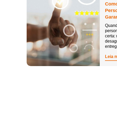
Como
Pers
Garan
Quand
person
certa:
desag
entre
Leia 