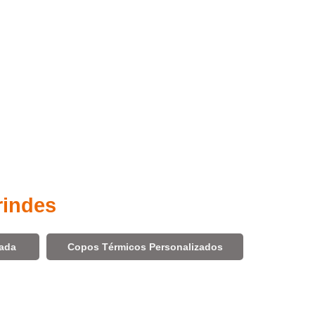
rindes
zada
Copos Térmicos Personalizados