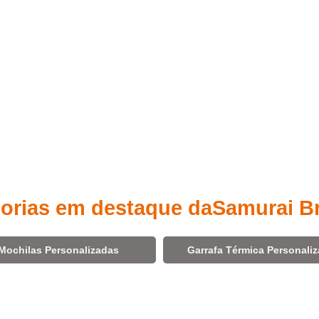
orias em destaque da
Samurai B
Mochilas Personalizadas
Garrafa Térmica Personali