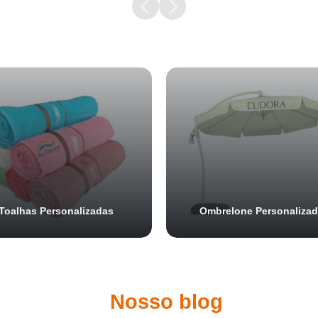
Samurai Brindes
online
Toalhas Personalizadas
Ombrelone Personaliza
Nosso blog