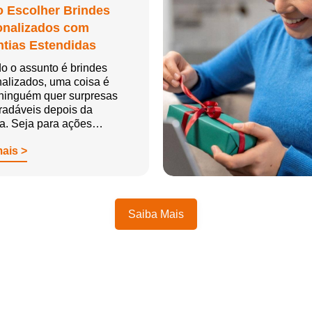
 Escolher Brindes
onalizados com
tias Estendidas
o o assunto é brindes
alizados, uma coisa é
 ninguém quer surpresas
radáveis depois da
ga. Seja para ações…
mais >
Saiba Mais