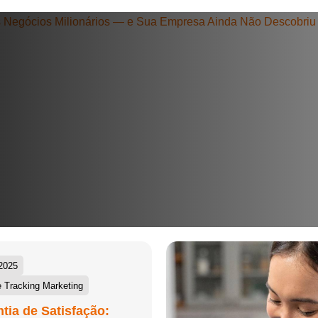
+55
Eu concordo em receber comunicações.
A nossa empresa está comprometida a proteger e respeitar sua
privacidade, utilizaremos seus dados apenas para fins de
marketing. Você pode alterar suas preferências a qualquer
momento.
Iniciar conversa
2025
 Tracking Marketing
tia de Satisfação: