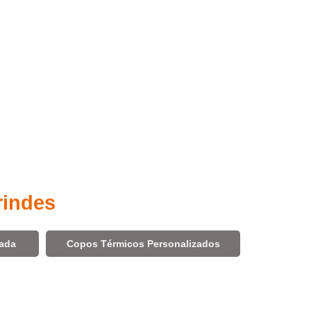
rindes
zada
Copos Térmicos Personalizados