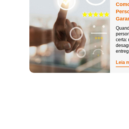
Como
Pers
Garan
Quand
person
certa:
desag
entre
Leia 