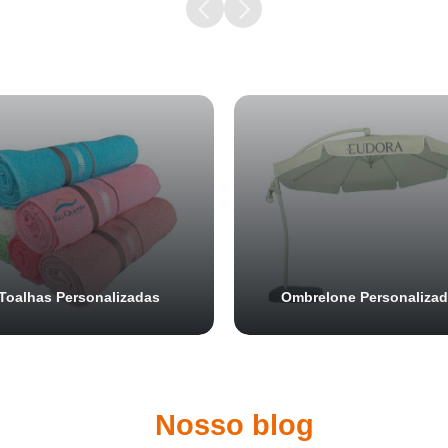
Samurai Brindes
online
Toalhas Personalizadas
Ombrelone Personaliza
Nosso blog