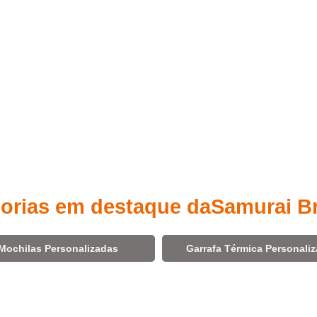
orias em destaque da
Samurai B
Mochilas Personalizadas
Garrafa Térmica Personali