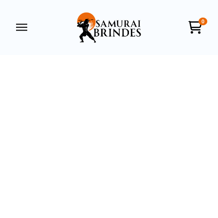
0
Samurai Brindes
online
+55