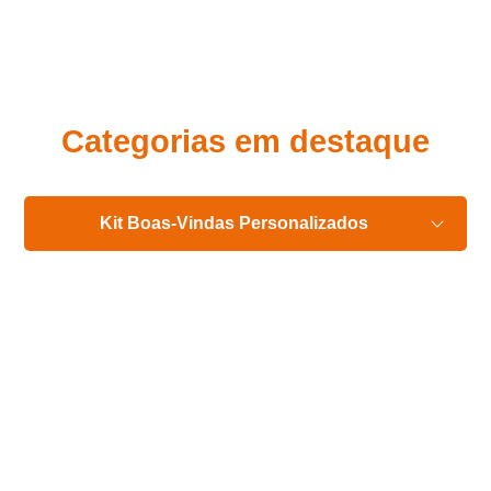
Eu concordo em receber comunicações.
A nossa empresa está comprometida a proteger e respeitar
sua privacidade, utilizaremos seus dados apenas para fins
de marketing. Você pode alterar suas preferências a
qualquer momento.
Categorias em destaque
Iniciar conversa
Kit Boas-Vindas Personalizados