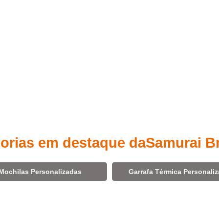
orias em destaque da
Samurai B
Mochilas Personalizadas
Garrafa Térmica Personali