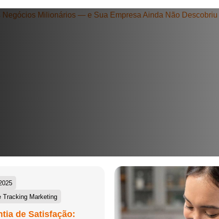
+55
Eu concordo em receber comunicações.
A nossa empresa está comprometida a proteger e respeitar sua
privacidade, utilizaremos seus dados apenas para fins de
marketing. Você pode alterar suas preferências a qualquer
momento.
Iniciar conversa
2025
 Tracking Marketing
tia de Satisfação: