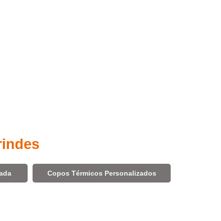
rindes
zada
Copos Térmicos Personalizados