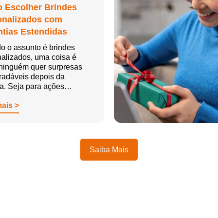
 Escolher Brindes
onalizados com
tias Estendidas
o o assunto é brindes
alizados, uma coisa é
 ninguém quer surpresas
radáveis depois da
ga. Seja para ações…
mais >
Saiba Mais