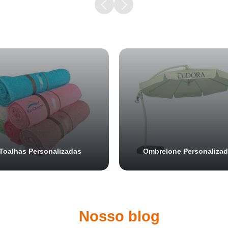
Samurai Brindes
online
Toalhas Personalizadas
Ombrelone Personaliza
Nosso blog