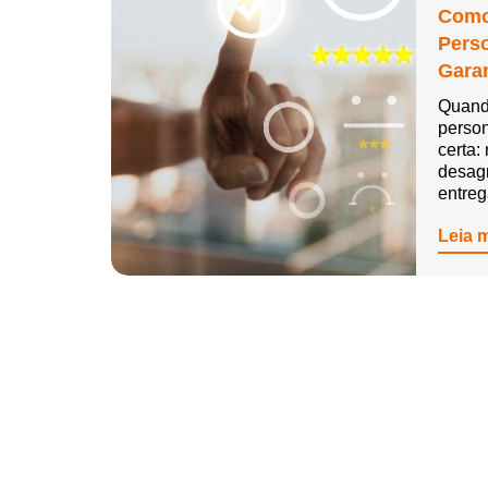
Como
Pers
Garan
Quand
person
certa:
desag
entre
Leia 