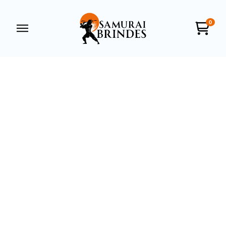
0
Samurai Brindes
online
+55