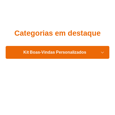
Eu concordo em receber comunicações.
A nossa empresa está comprometida a proteger e respeitar
sua privacidade, utilizaremos seus dados apenas para fins
de marketing. Você pode alterar suas preferências a
qualquer momento.
Categorias em destaque
Iniciar conversa
Kit Boas-Vindas Personalizados