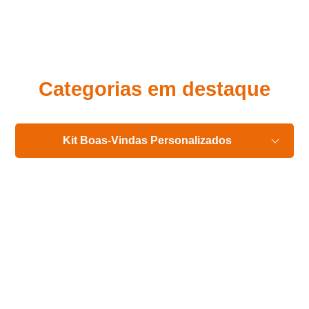
Eu concordo em receber comunicações.
A nossa empresa está comprometida a proteger e respeitar
sua privacidade, utilizaremos seus dados apenas para fins
de marketing. Você pode alterar suas preferências a
qualquer momento.
Categorias em destaque
Iniciar conversa
Kit Boas-Vindas Personalizados