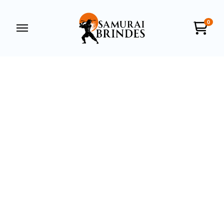
0
Samurai Brindes
online
+55