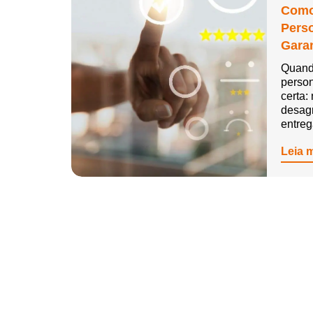
Como
Pers
Garan
Quand
person
certa:
desag
entre
Leia 