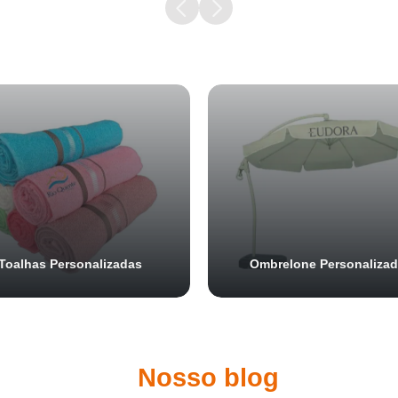
Samurai Brindes
online
Toalhas Personalizadas
Ombrelone Personaliza
Nosso blog