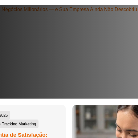
+55
Eu concordo em receber comunicações.
A nossa empresa está comprometida a proteger e respeitar sua
privacidade, utilizaremos seus dados apenas para fins de
marketing. Você pode alterar suas preferências a qualquer
momento.
Iniciar conversa
2025
 Tracking Marketing
tia de Satisfação: