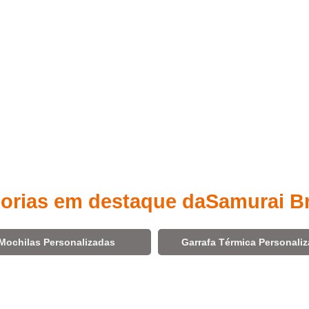
orias em destaque da
Samurai B
Mochilas Personalizadas
Garrafa Térmica Personali