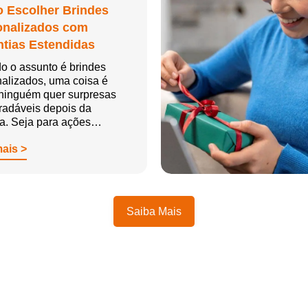
 Escolher Brindes
onalizados com
tias Estendidas
o o assunto é brindes
alizados, uma coisa é
 ninguém quer surpresas
radáveis depois da
ga. Seja para ações…
mais >
Saiba Mais