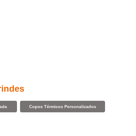
rindes
zada
Copos Térmicos Personalizados