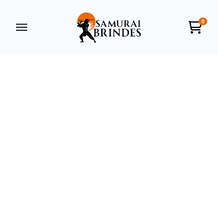
0
Samurai Brindes
online
+55