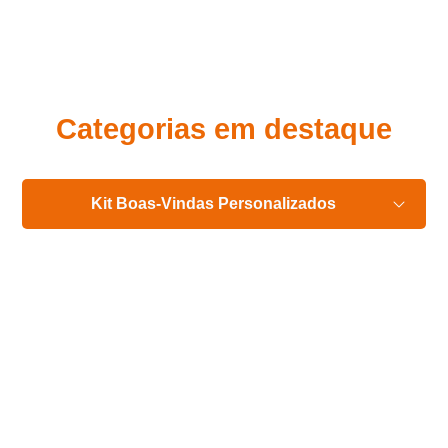
Eu concordo em receber comunicações.
A nossa empresa está comprometida a proteger e respeitar
sua privacidade, utilizaremos seus dados apenas para fins
de marketing. Você pode alterar suas preferências a
qualquer momento.
Categorias em destaque
Iniciar conversa
Kit Boas-Vindas Personalizados