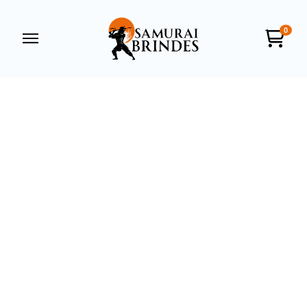
0
Samurai Brindes
online
+55