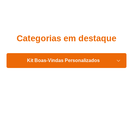
Eu concordo em receber comunicações.
A nossa empresa está comprometida a proteger e respeitar
sua privacidade, utilizaremos seus dados apenas para fins
de marketing. Você pode alterar suas preferências a
qualquer momento.
Categorias em destaque
Iniciar conversa
Kit Boas-Vindas Personalizados