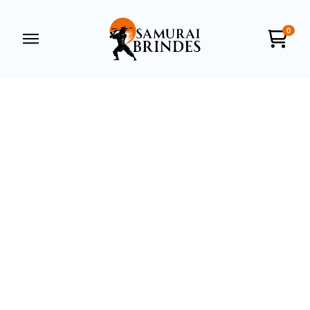
0
Samurai Brindes
online
+55