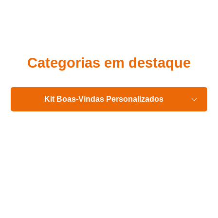
Eu concordo em receber comunicações.
A nossa empresa está comprometida a proteger e respeitar
sua privacidade, utilizaremos seus dados apenas para fins
de marketing. Você pode alterar suas preferências a
qualquer momento.
Categorias em destaque
Iniciar conversa
Kit Boas-Vindas Personalizados