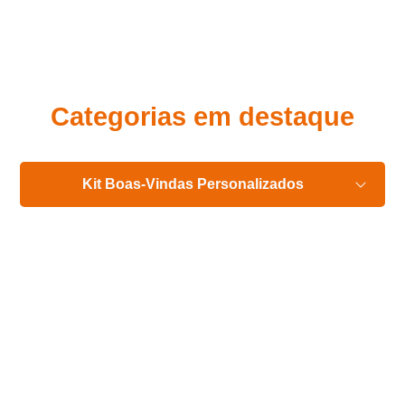
Eu concordo em receber comunicações.
A nossa empresa está comprometida a proteger e respeitar
sua privacidade, utilizaremos seus dados apenas para fins
de marketing. Você pode alterar suas preferências a
qualquer momento.
Categorias em destaque
Iniciar conversa
Kit Boas-Vindas Personalizados