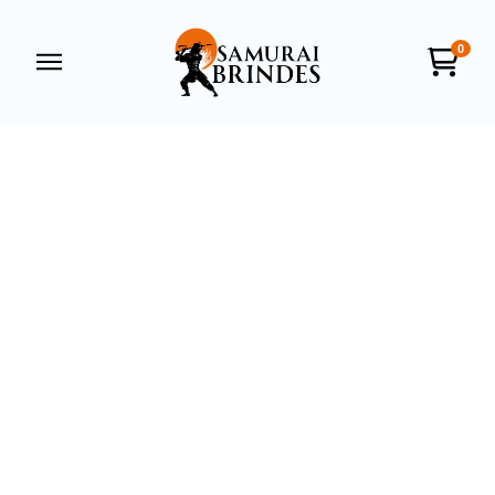
0
Samurai Brindes
online
+55