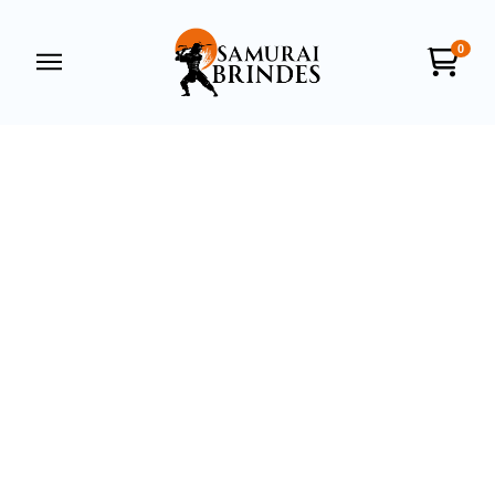
0
Samurai Brindes
online
+55