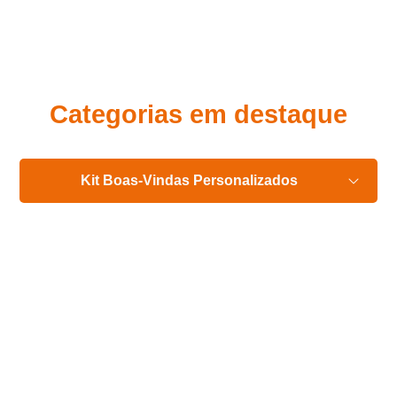
Eu concordo em receber comunicações.
A nossa empresa está comprometida a proteger e respeitar
sua privacidade, utilizaremos seus dados apenas para fins
de marketing. Você pode alterar suas preferências a
qualquer momento.
Categorias em destaque
Iniciar conversa
Kit Boas-Vindas Personalizados