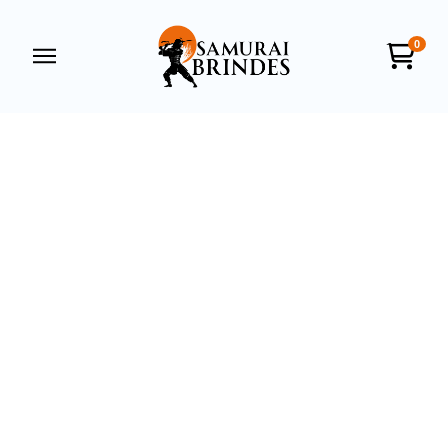
0
Samurai Brindes
online
+55