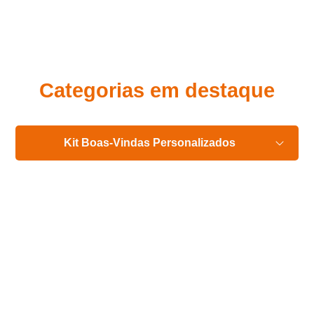
Eu concordo em receber comunicações.
A nossa empresa está comprometida a proteger e respeitar
sua privacidade, utilizaremos seus dados apenas para fins
de marketing. Você pode alterar suas preferências a
qualquer momento.
Categorias em destaque
Iniciar conversa
Kit Boas-Vindas Personalizados