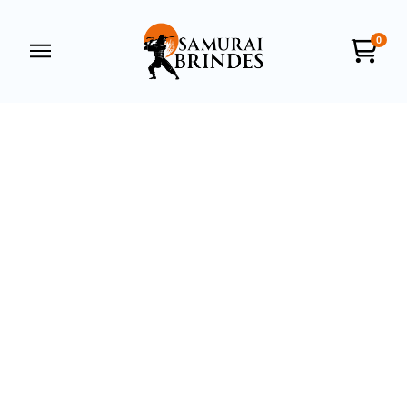
0
Samurai Brindes
online
+55