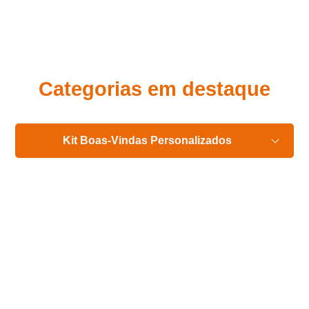
Eu concordo em receber comunicações.
A nossa empresa está comprometida a proteger e respeitar
sua privacidade, utilizaremos seus dados apenas para fins
de marketing. Você pode alterar suas preferências a
qualquer momento.
Categorias em destaque
Iniciar conversa
Kit Boas-Vindas Personalizados