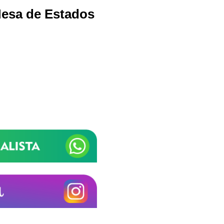
Mesa de Estados
Samurai Brindes
online
+55