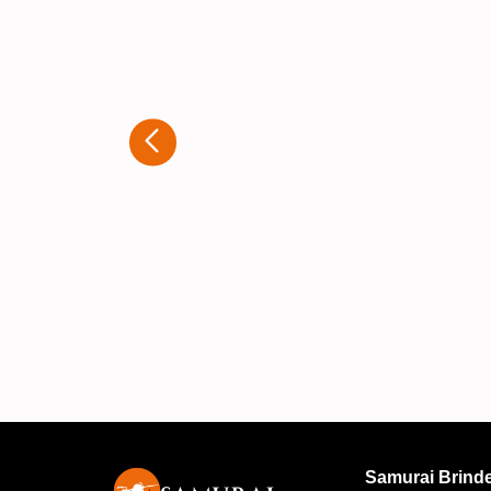
Kaue Nunes
Estou extremamente satisfeito com
experiência que tive ao adquirir
brindes personalizados com a
Samurai. Desde o primeiro contato,
atendimento foi rápido e muito
atencioso. A equipe entendeu
exatamente o que eu precisava e
ofereceu diversas opções para que
produto final fosse exatamente co
eu imaginava. A qualidade dos
personalizações é excelente, e o
trabalho ficou impecável. A
Samurai Brind