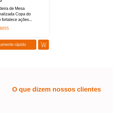
o
deira de Mesa
nalizada Copa do
fortalece ações...
8855
amento rápido
O que dizem nossos clientes