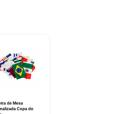
Eu concordo em receber comunicações.
A nossa empresa está comprometida a proteger e respeitar sua
privacidade, utilizaremos seus dados apenas para fins de
marketing. Você pode alterar suas preferências a qualquer
momento.
Iniciar conversa
ira de Mesa
nalizada Copa do