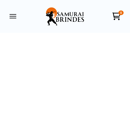
0
Samurai Brindes
online
+55