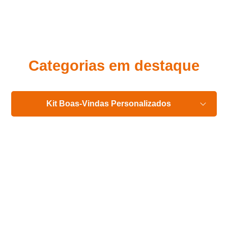
Eu concordo em receber comunicações.
A nossa empresa está comprometida a proteger e respeitar
sua privacidade, utilizaremos seus dados apenas para fins
de marketing. Você pode alterar suas preferências a
qualquer momento.
Categorias em destaque
Iniciar conversa
Kit Boas-Vindas Personalizados