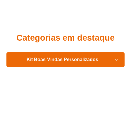
Eu concordo em receber comunicações.
A nossa empresa está comprometida a proteger e respeitar
sua privacidade, utilizaremos seus dados apenas para fins
de marketing. Você pode alterar suas preferências a
qualquer momento.
Categorias em destaque
Iniciar conversa
Kit Boas-Vindas Personalizados