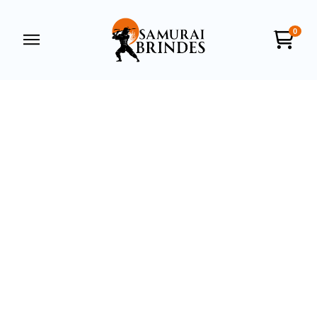
0
Samurai Brindes
online
+55